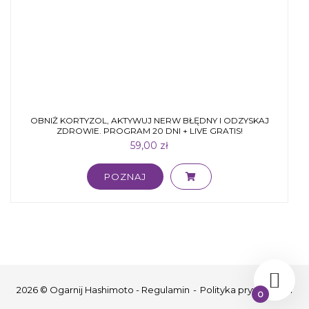
OBNIŻ KORTYZOL, AKTYWUJ NERW BŁĘDNY I ODZYSKAJ
ZDROWIE. PROGRAM 20 DNI + LIVE GRATIS!
59,00
zł
POZNAJ
2026 © Ogarnij Hashimoto -
Regulamin
Polityka prywatności
0