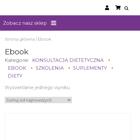
Skip
to
content
Menu
Zobacz nasz sklep
Strona główna
/ Ebook
Ebook
Kategorie:
KONSULTACJA DIETETYCZNA
EBOOK
SZKOLENIA
SUPLEMENTY
DIETY
Wyświetlanie jednego wyniku